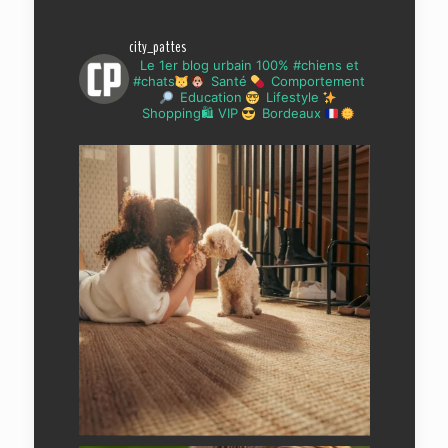
city_pattes
Le 1er blog urbain 100% #chiens et
#chats
Santé
Comportement
Education
Lifestyle
Shopping🛍 VIP
Bordeaux