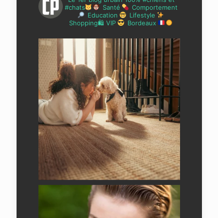
#chats
Santé
Comportement
Education
Lifestyle
Shopping🛍 VIP
Bordeaux