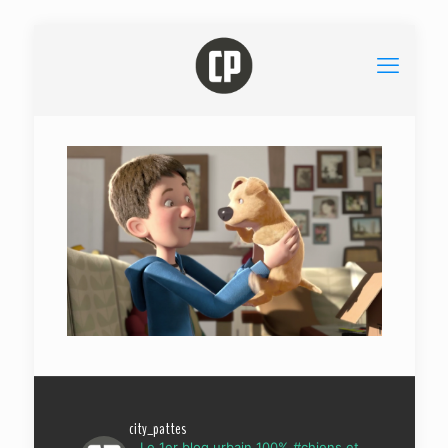
city_pattes
Le 1er blog urbain 100% #chiens et