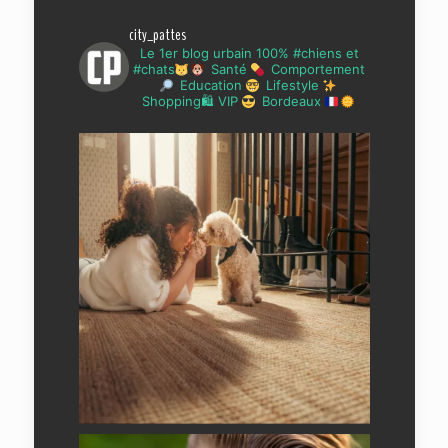
city_pattes
Le 1er blog urbain 100% #chiens et
#chats
Santé
Comportement
Education
Lifestyle
Shopping🛍 VIP
Bordeaux