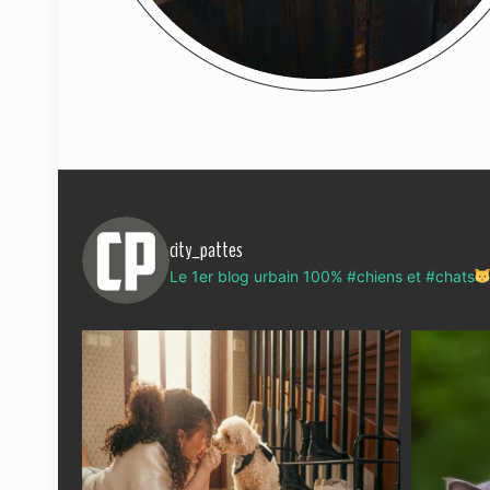
city_pattes
Le 1er blog urbain 100% #chiens et #chats