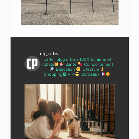
city_pattes
Le 1er blog urbain 100% #chiens et
#chats
Santé
Comportement
Education
Lifestyle
Shopping🛍 VIP
Bordeaux