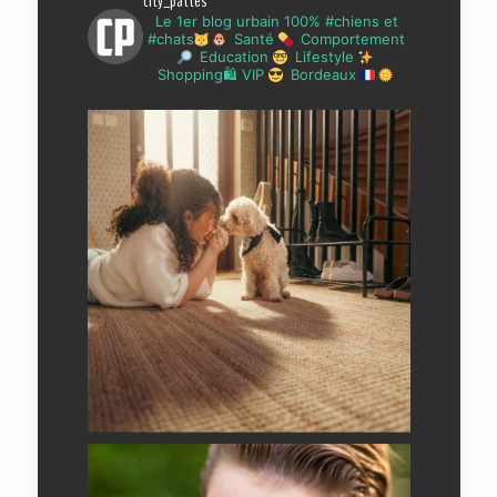
city_pattes
Le 1er blog urbain 100% #chiens et
#chats
Santé
Comportement
Education
Lifestyle
Shopping🛍 VIP
Bordeaux