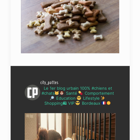
city_pattes
Le 1er blog urbain 100% #chiens et
#chats
Santé
Comportement
Education
Lifestyle
Shopping🛍 VIP
Bordeaux