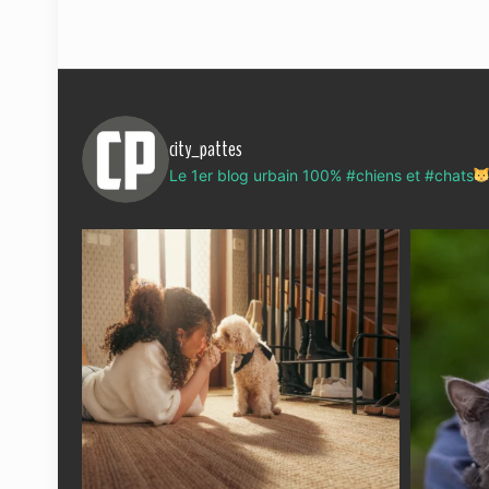
city_pattes
Le 1er blog urbain 100% #chiens et #chats