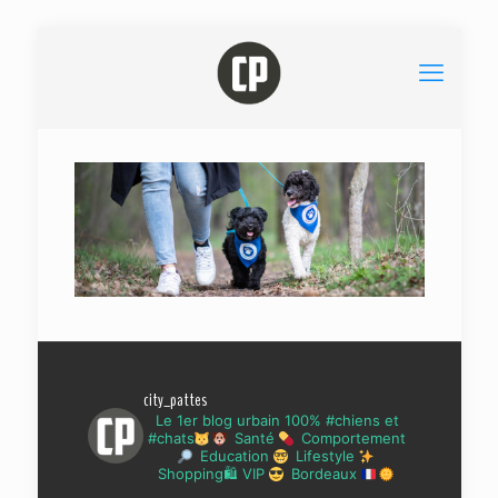
city_pattes
Le 1er blog urbain 100% #chiens et
#chats
Santé
Comportement
Education
Lifestyle
Shopping🛍 VIP
Bordeaux