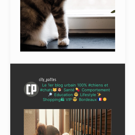
city_pattes
Le 1er blog urbain 100% #chiens et
#chats
Santé
Comportement
Education
Lifestyle
Shopping🛍 VIP
Bordeaux