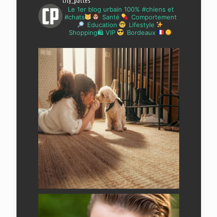
city_pattes
Le 1er blog urbain 100% #chiens et
#chats
Santé
Comportement
Education
Lifestyle
Shopping🛍 VIP
Bordeaux