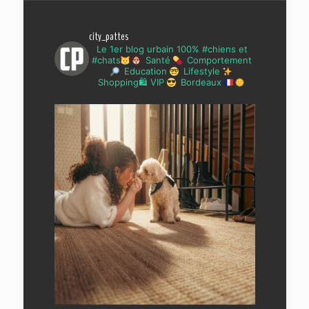
city_pattes
Le 1er blog urbain 100% #chiens et
#chats
Santé
Comportement
Education
Lifestyle
Shopping🛍 VIP
Bordeaux