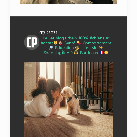
city_pattes
Le 1er blog urbain 100% #chiens et
#chats
Santé
Comportement
Education
Lifestyle
Shopping🛍 VIP
Bordeaux