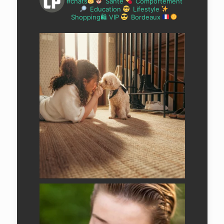
#chats
Santé
Comportement
Education
Lifestyle
Shopping🛍 VIP
Bordeaux