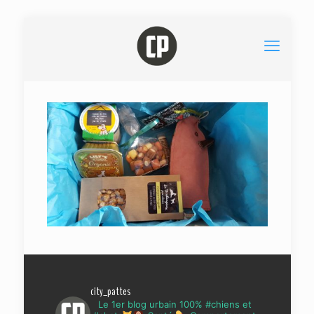
city_pattes
Le 1er blog urbain 100% #chiens et