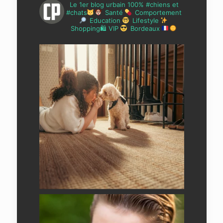
Le 1er blog urbain 100% #chiens et
#chats
Santé
Comportement
Education
Lifestyle
Shopping🛍 VIP
Bordeaux