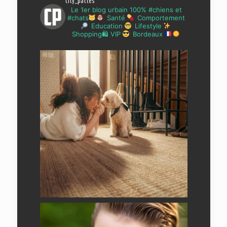
city_pattes
Le 1er blog urbain 100% #chiens et
#chats
Santé
Comportement
Education
Lifestyle
Shopping🛍 VIP
Bordeaux