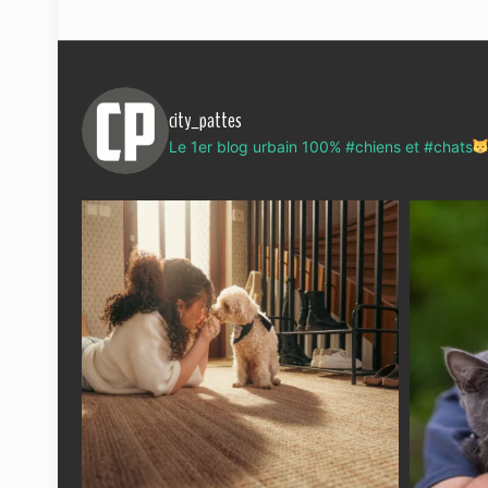
city_pattes
Le 1er blog urbain 100% #chiens et #chats