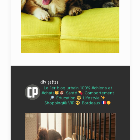
city_pattes
Le 1er blog urbain 100% #chiens et
#chats
Santé
Comportement
Education
Lifestyle
Shopping🛍 VIP
Bordeaux