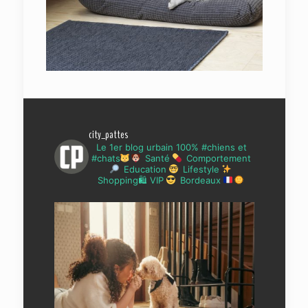
city_pattes
Le 1er blog urbain 100% #chiens et
#chats
Santé
Comportement
Education
Lifestyle
Shopping🛍 VIP
Bordeaux