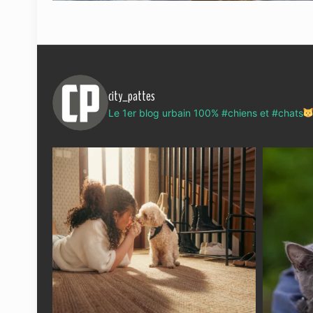
city_pattes
Le 1er blog urbain 100% #chiens et #chats