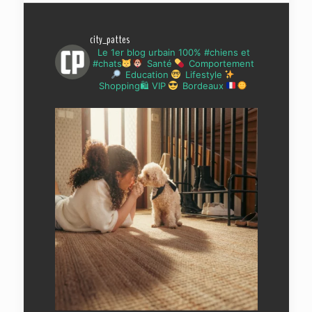
city_pattes
Le 1er blog urbain 100% #chiens et
#chats
Santé
Comportement
Education
Lifestyle
Shopping🛍 VIP
Bordeaux