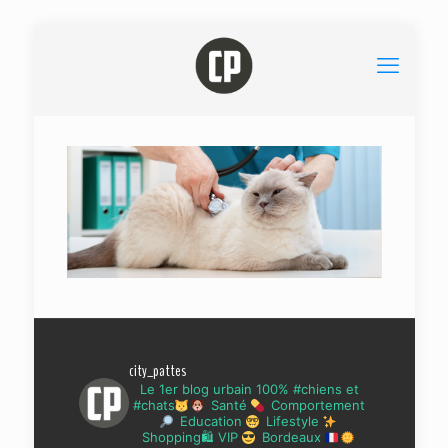
city_pattes
Le 1er blog urbain 100% #chiens et
#chats
Santé
Comportement
Education
Lifestyle
Shopping🛍 VIP
Bordeaux