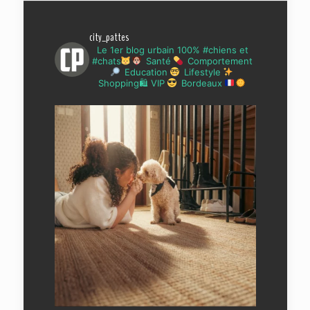
city_pattes
Le 1er blog urbain 100% #chiens et
#chats
Santé
Comportement
Education
Lifestyle
Shopping🛍 VIP
Bordeaux