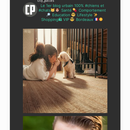
city_pattes
Le 1er blog urbain 100% #chiens et
#chats
Santé
Comportement
Education
Lifestyle
Shopping🛍 VIP
Bordeaux