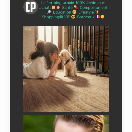
Le 1er blog urbain 100% #chiens et
#chats
Santé
Comportement
Education
Lifestyle
Shopping🛍 VIP
Bordeaux