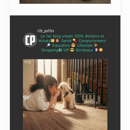
city_pattes
Le 1er blog urbain 100% #chiens et
#chats
Santé
Comportement
Education
Lifestyle
Shopping🛍 VIP
Bordeaux