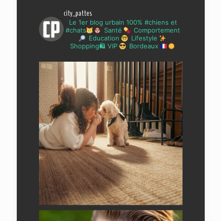
city_pattes
Le 1er blog urbain 100% #chiens et
#chats
Santé
Comportement
Education
Lifestyle
Shopping🛍 VIP
Bordeaux