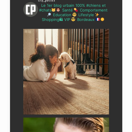
city_pattes
Le 1er blog urbain 100% #chiens et
#chats
Santé
Comportement
Education
Lifestyle
Shopping🛍 VIP
Bordeaux