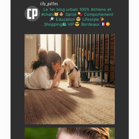
city_pattes
Le 1er blog urbain 100% #chiens et
#chats
Santé
Comportement
Education
Lifestyle
Shopping🛍 VIP
Bordeaux