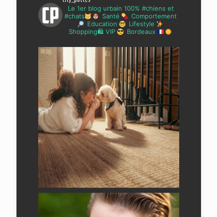
Le 1er blog urbain 100% #chiens et
#chats
Santé
Comportement
Education
Lifestyle
Shopping🛍 VIP
Bordeaux