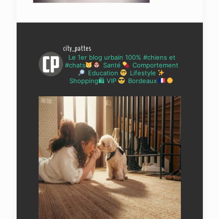
city_pattes
Le 1er blog urbain 100% #chiens et
#chats
Santé
Comportement
Education
Lifestyle
Shopping🛍 VIP
Bordeaux