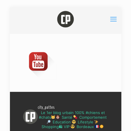
city_pattes
Le 1er blog urbain 100% #chiens et
#chats
Santé
Comportement
Education
Lifestyle
Shopping🛍 VIP
Bordeaux