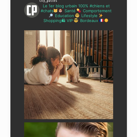
city_pattes
Le 1er blog urbain 100% #chiens et
#chats
Santé
Comportement
Education
Lifestyle
Shopping🛍 VIP
Bordeaux