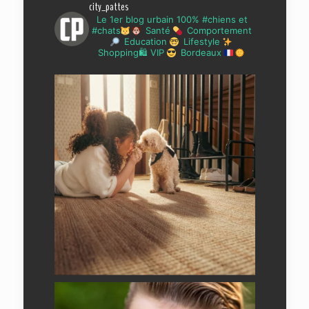
city_pattes
Le 1er blog urbain 100% #chiens et
#chats
Santé
Comportement
Education
Lifestyle
Shopping🛍 VIP
Bordeaux