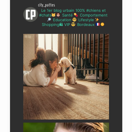
city_pattes
Le 1er blog urbain 100% #chiens et
#chats
Santé
Comportement
Education
Lifestyle
Shopping🛍 VIP
Bordeaux