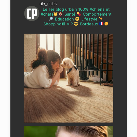
city_pattes
Le 1er blog urbain 100% #chiens et
#chats
Santé
Comportement
Education
Lifestyle
Shopping🛍 VIP
Bordeaux