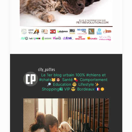
city_pattes
Le 1er blog urbain 100% #chiens et
#chats
Santé
Comportement
Education
Lifestyle
Shopping🛍 VIP
Bordeaux