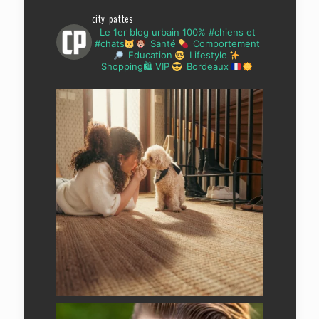
city_pattes
Le 1er blog urbain 100% #chiens et
#chats
Santé
Comportement
Education
Lifestyle
Shopping🛍 VIP
Bordeaux