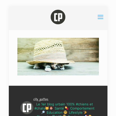
city_pattes
Le 1er blog urbain 100% #chiens et
#chats
Santé
Comportement
Education
Lifestyle