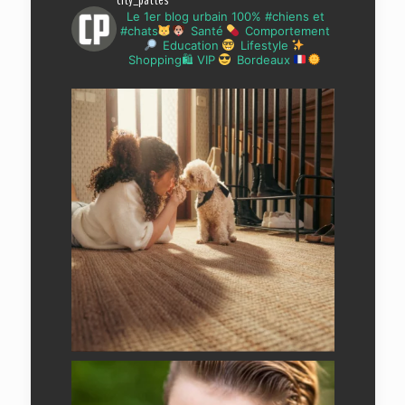
city_pattes
Le 1er blog urbain 100% #chiens et
#chats
Santé
Comportement
Education
Lifestyle
Shopping🛍 VIP
Bordeaux