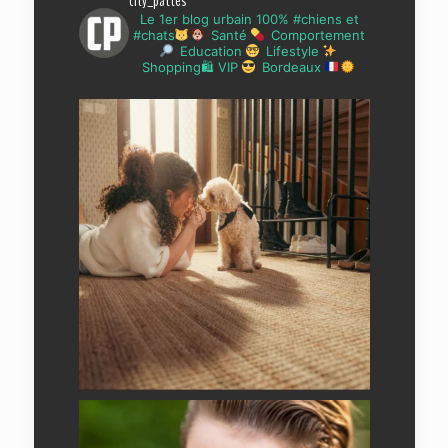
city_pattes
Le 1er blog urbain 100% #chiens et
#chats
Santé
Comportement
Education
Lifestyle
Shopping🛍 VIP
Bordeaux