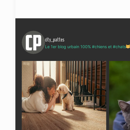
city_pattes
Le 1er blog urbain 100% #chiens et #chats