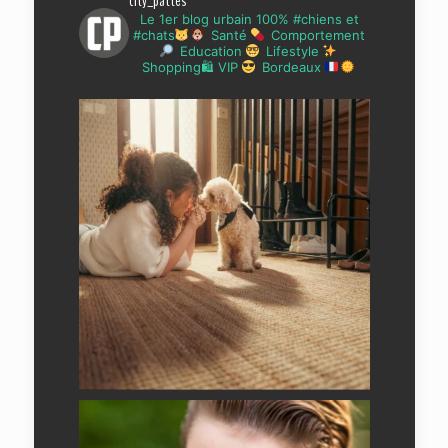
city_pattes
Le 1er blog urbain 100% #chiens et
#chats
Santé
Comportement
Education
Lifestyle
Shopping🛍 VIP
Bordeaux