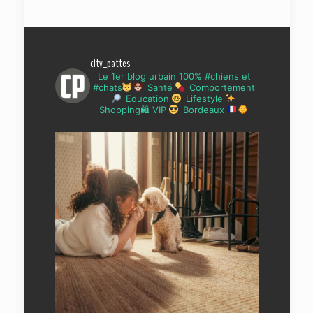
city_pattes
Le 1er blog urbain 100% #chiens et
#chats
Santé
Comportement
Education
Lifestyle
Shopping🛍 VIP
Bordeaux