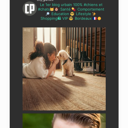
Le 1er blog urbain 100% #chiens et
#chats
Santé
Comportement
Education
Lifestyle
Shopping🛍 VIP
Bordeaux