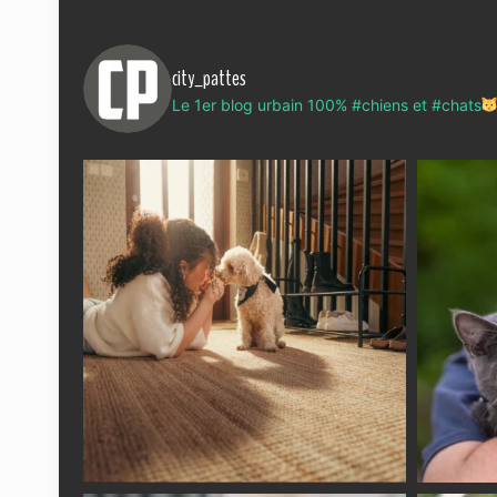
city_pattes
Le 1er blog urbain 100% #chiens et #chats