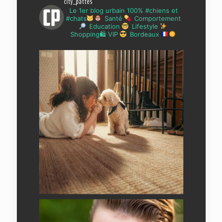
city_pattes
Le 1er blog urbain 100% #chiens et
#chats
Santé
Comportement
Education
Lifestyle
Shopping🛍 VIP
Bordeaux