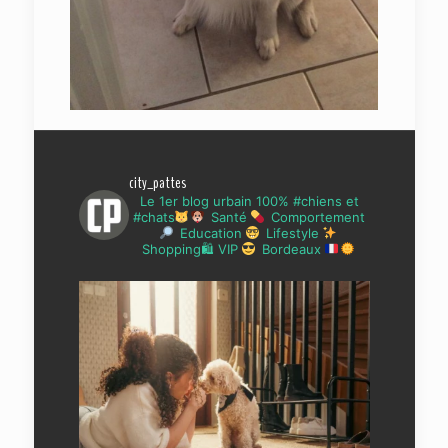
city_pattes
Le 1er blog urbain 100% #chiens et
#chats
Santé
Comportement
Education
Lifestyle
Shopping🛍 VIP
Bordeaux