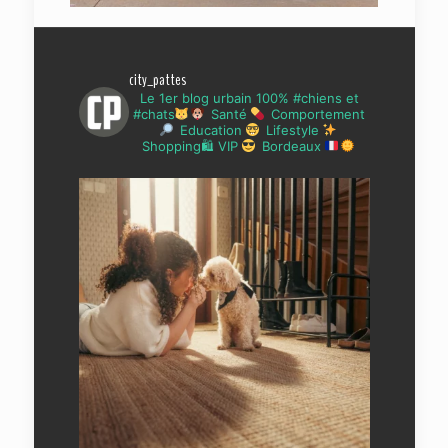
city_pattes
Le 1er blog urbain 100% #chiens et
#chats
Santé
Comportement
Education
Lifestyle
Shopping🛍 VIP
Bordeaux