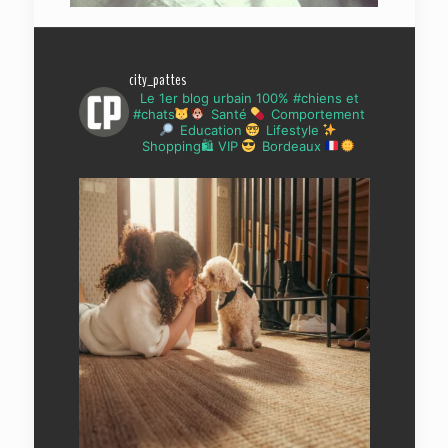
city_pattes
Le 1er blog urbain 100% #chiens et
#chats
Santé
Comportement
Education
Lifestyle
Shopping🛍 VIP
Bordeaux